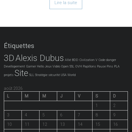
Lire la suite
Étiquettes
3D
Alexis Dubus
Allié
BDD
Civilzation V
Code
danger
Devellopement
Gamer
Hello
Jeux Vidéo
Open SSL
OVH
Papillons
Pause
Pins
PLA
Site
projets
SLL
Stratégie
sécurité
USA
World
août 2026
L
M
M
J
V
S
D
1
2
3
4
5
6
7
8
9
10
11
12
13
14
15
16