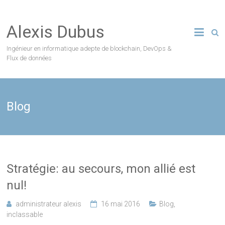
Skip
to
Alexis Dubus
content
Ingénieur en informatique adepte de blockchain, DevOps &
Flux de données
Blog
Stratégie: au secours, mon allié est
nul!
administrateur alexis
16 mai 2016
Blog
,
inclassable