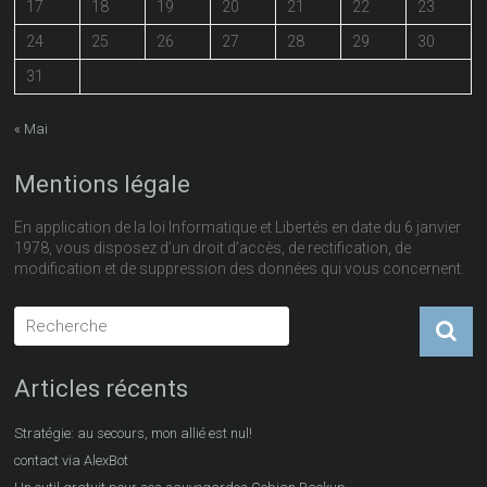
17
18
19
20
21
22
23
24
25
26
27
28
29
30
31
« Mai
Mentions légale
En application de la loi Informatique et Libertés en date du 6 janvier
1978, vous disposez d’un droit d’accès, de rectification, de
modification et de suppression des données qui vous concernent.
Articles récents
Stratégie: au secours, mon allié est nul!
contact via AlexBot