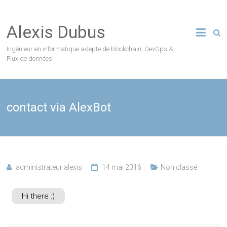
Skip
to
Alexis Dubus
content
Ingénieur en informatique adepte de blockchain, DevOps &
Flux de données
contact via AlexBot
administrateur alexis
14 mai 2016
Non classé
Hi there :)