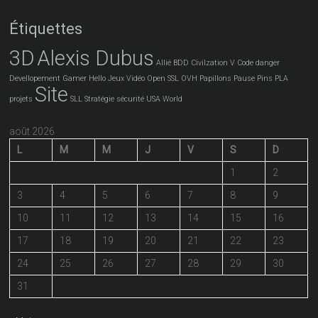
Étiquettes
3D
Alexis Dubus
Allié
BDD
Civilzation V
Code
danger
Devellopement
Gamer
Hello
Jeux Vidéo
Open SSL
OVH
Papillons
Pause
Pins
PLA
Site
projets
SLL
Stratégie
sécurité
USA
World
août 2026
L
M
M
J
V
S
D
1
2
3
4
5
6
7
8
9
10
11
12
13
14
15
16
17
18
19
20
21
22
23
24
25
26
27
28
29
30
31