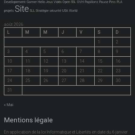
Devellopement
Gamer
Hello
Jeux Vidéo
Open SSL
OVH
Papillons
Pause
Pins
PLA
Site
projets
SLL
Stratégie
sécurité
USA
World
août 2026
L
M
M
J
V
S
D
1
2
3
4
5
6
7
8
9
10
11
12
13
14
15
16
17
18
19
20
21
22
23
24
25
26
27
28
29
30
31
« Mai
Mentions légale
En application de la loi Informatique et Libertés en date du 6 janvier